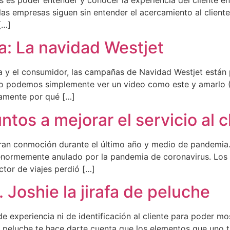
 es poder entender y conocer la experiencia del cliente e
s empresas siguen sin entender el acercamiento al client
[…]
a: La navidad Westjet
a y el consumidor, las campañas de Navidad Westjet están 
 no podemos simplemente ver un video como este y amarlo 
amente por qué […]
untos a mejorar el servicio al c
gran conmoción durante el último año y medio de pandemia.
 enormemente anulado por la pandemia de coronavirus. Los
ctor de viajes perdió […]
. Joshie la jirafa de peluche
e experiencia ni de identificación al cliente para poder mo
e peluche te hace darte cuenta que los elementos que uno t