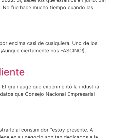
n 2022. Si, sabemos que estamos en junio. Sin
e. No fue hace mucho tiempo cuando las
por encima casi de cualquiera. Uno de los
(¡Aunque ciertamente nos FASCINÓ!).
liente
 El gran auge que experimentó la industria
 datos que Consejo Nacional Empresarial
strarle al consumidor “estoy presente. A
iene en su negocio son tan dedicados a la